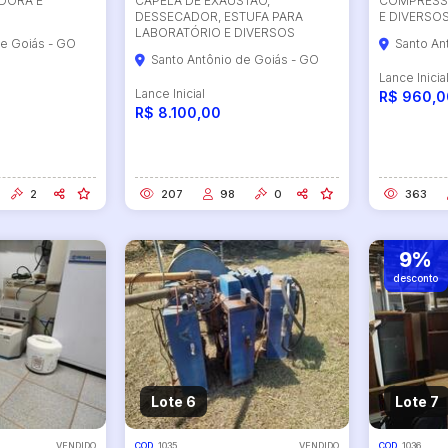
DORA E
CAPELA DE EXAUSTAO,
COMPRESSO
DESSECADOR, ESTUFA PARA
E DIVERSO
LABORATÓRIO E DIVERSOS
de Goiás - GO
Santo An
Santo Antônio de Goiás - GO
Lance Inicia
Lance Inicial
R$ 960,0
R$ 8.100,00
2
207
98
0
363
9%
desconto
Lote 6
Lote 7
VENDIDO
COD.
1035
VENDIDO
COD.
1036