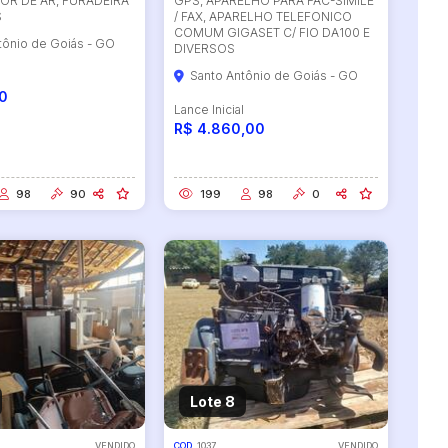
R DE AR, FURADEIRA
GPS, APARELHO PARA FAC-SIMILE
S
/ FAX, APARELHO TELEFONICO
COMUM GIGASET C/ FIO DA100 E
tônio de Goiás - GO
DIVERSOS
Santo Antônio de Goiás - GO
l
0
Lance Inicial
R$ 4.860,00
98
90
199
98
0
Lote 8
VENDIDO
COD.
1037
VENDIDO