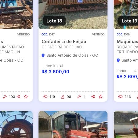
Lote 18
Lote 19
VENDIDO
COD.
1047
VENDIDO
COD.
1048
is
Ceifadeira de Feijão
Máquinas
TRUMENTAÇÃO
CEIFADEIRA DE FEIJÃO
ROÇADEIRA
 DE MAQUIN
TRITURADO
Santo Antônio de Goiás - GO
de Goiás - GO
Santo An
Lance Inicial
Lance Inicia
R$ 3.600,00
R$ 3.600
103
119
98
1
143