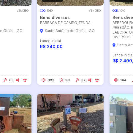
VENDIDO
COD.
1039
VENDIDO
COD.
1040
Bens diversos
Bens dive
BARRACA DE CAMPO, TENDA
BEBEDOURO
PRESSÃO. 
de Goiás - GO
Santo Antônio de Goiás - GO
LABORATOR
DIVERSOS
Lance Inicial
Santo An
R$ 240,00
Lance Inicia
R$ 2.400
ar lances ou propostas
68
393
98
323
164