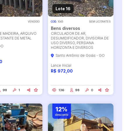
Lote 16
VENDIDO
COD.
1045
SEM LICITANTES
Bens diversos
E MADEIRA, ARQUIVO
CIRCULADOR DE AR,
ESTANTE DE METAL
DESUMIDIFICADOR, DIVISORIA DE
USO DIVERSO, PERSIANA
GO
HORIZONTA E DIVERSOS
Santo Antônio de Goiás - GO
l
0
Lance Inicial
R$ 972,00
98
1
136
98
0
12%
desconto