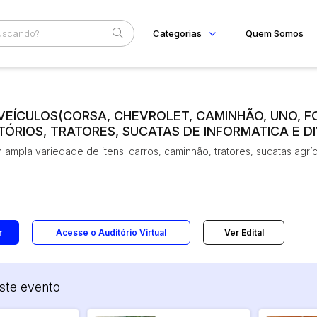
Categorias
Quem Somos
Imóveis
Home
Subcategoria
Esta
Apartamentos
Eventos
VEÍCULOS(CORSA, CHEVROLET, CAMINHÃO, UNO, F
Casas
Lote
ÓRIOS, TRATORES, SUCATAS DE INFORMATICA E D
Fale Conosco
Ponto Comercial
Faixa
ampla variedade de itens: carros, caminhão, tratores, sucatas agríc
Rural
Terreno
Judiciais
Extrajudiciais
R$
Vaga de Garagem
Móveis
Móveis
Veículos
r
Acesse o Auditório Virtual
Ver Edital
Carros
ste evento