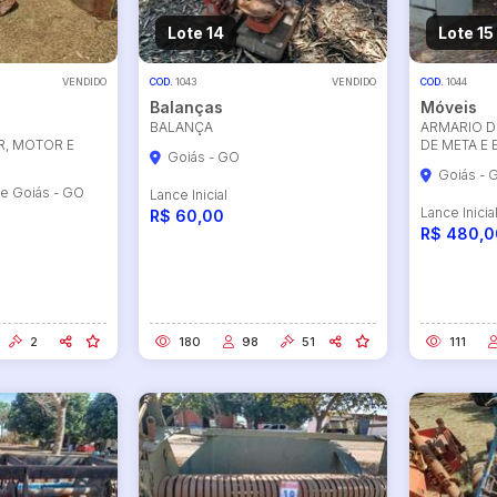
Lote 14
Lote 15
VENDIDO
COD.
1043
VENDIDO
COD.
1044
Balanças
Móveis
BALANÇA
ARMARIO D
R, MOTOR E
DE META E 
Goiás - GO
Goiás - 
de Goiás - GO
Lance Inicial
Lance Inicia
R$ 60,00
R$ 480,0
2
180
98
51
111