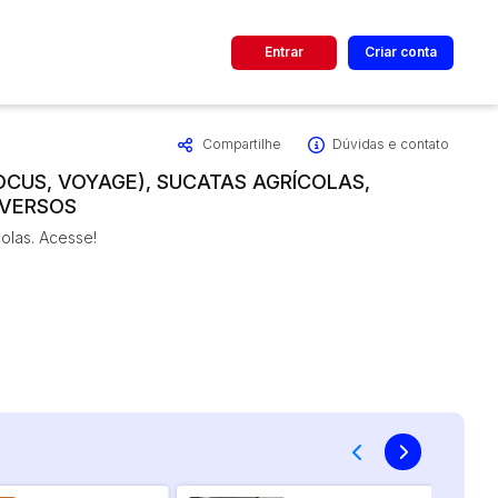
Entrar
Criar conta
Compartilhe
Dúvidas e contato
dos
Cidade
OCUS, VOYAGE), SUCATAS AGRÍCOLAS,
IVERSOS
 de valor
olas. Acesse!
até
R$
Pesquisar