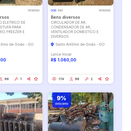
VENDIDO
COD.
1041
VENDIDO
rsos
Bens diversos
 ELETRICO DE
CIRCULADOR DE AR,
ESTUFA PARA
CONDENSADOR DE AR,
IO, FREEZER E
VENTILADOR DOMESTICO E
DIVERSOS
tônio de Goiás - GO
Santo Antônio de Goiás - GO
l
Lance Inicial
,00
R$ 1.080,00
98
1
174
98
2
9%
desconto