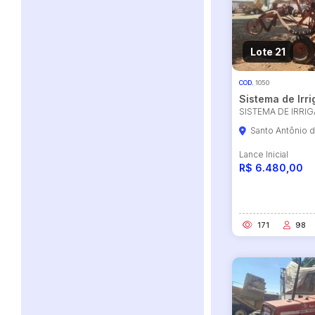
Lote 21
COD.
1050
Sistema de Irr
SISTEMA DE IRRI
Santo Antônio 
Lance Inicial
R$ 6.480,00
171
98