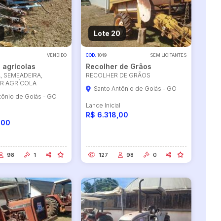
Lote 20
VENDIDO
COD.
1049
SEM LICITANTES
 agrícolas
Recolher de Grãos
, SEMEADEIRA,
RECOLHER DE GRÃOS
R AGRÍCOLA
Santo Antônio de Goiás - GO
tônio de Goiás - GO
Lance Inicial
l
R$ 6.318,00
,00
98
1
127
98
0