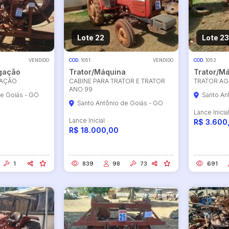
Lote 22
Lote 23
VENDIDO
COD.
1051
VENDIDO
COD.
1052
igação
Trator/Máquina
Trator/M
GAÇÃO
CABINE PARA TRATOR E TRATOR
TRATOR AG
ANO 99
de Goiás - GO
Santo An
Santo Antônio de Goiás - GO
Lance Inicia
Lance Inicial
R$ 3.600
R$ 18.000,00
1
839
98
73
691