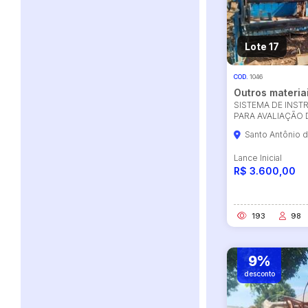
Lote 17
COD.
1046
Outros materia
SISTEMA DE INS
PARA AVALIAÇÃO
Santo Antônio 
Lance Inicial
R$ 3.600,00
193
98
9%
desconto