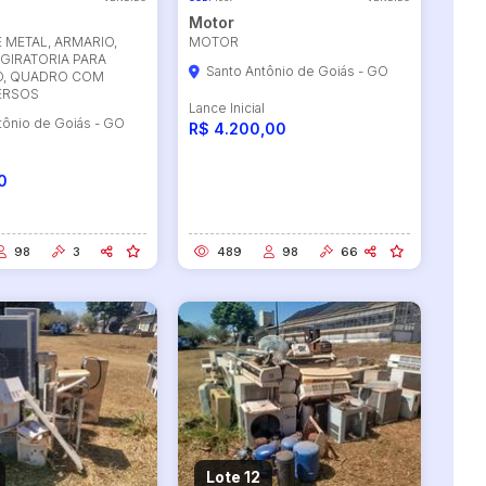
Motor
 METAL, ARMARIO,
MOTOR
GIRATORIA PARA
Santo Antônio de Goiás - GO
O, QUADRO COM
ERSOS
Lance Inicial
tônio de Goiás - GO
R$ 4.200,00
l
0
98
3
489
98
66
Lote 12