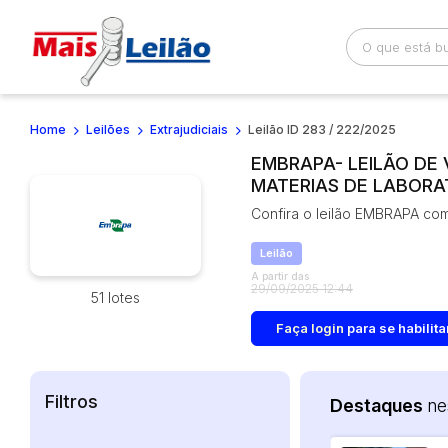
Home
Leilões
Extrajudiciais
Leilão ID 283 / 222/2025
Busca por palavra-chave
Categoria
EMBRAPA- LEILÃO DE 
MATERIAS DE LABORAT
Bairro
Comitente
Confira o leilão EMBRAPA com 
Leilão
A partir das
29/09/2025 12:44
51 lotes
Faça login
para se habilita
Filtros
Destaques
ne