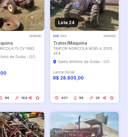
Lote 24
VENDIDO
COD.
1053
VENDIDO
áquina
Trator/Máquina
RICOLA 75 CV 1982
TRATOR AGRICOLA 8085.4, 2005
4X4
tônio de Goiás - GO
Santo Antônio de Goiás - GO
l
Lance Inicial
,00
R$ 28.800,00
98
164
401
98
28