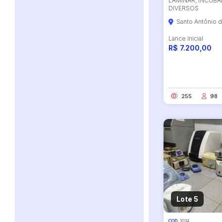
LAMINAR, INCUBA
DIVERSOS
Santo Antônio 
Lance Inicial
R$ 7.200,00
255
98
Lote 5
COD.
1034