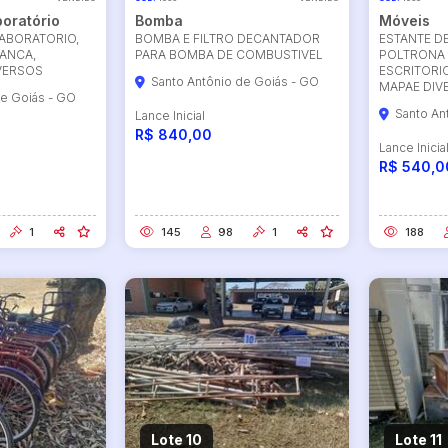
boratório
Bomba
Móveis
ABORATORIO,
BOMBA E FILTRO DECANTADOR
ESTANTE DE
ANCA,
PARA BOMBA DE COMBUSTIVEL
POLTRONA 
VERSOS
ESCRITORI
Santo Antônio de Goiás - GO
MAPAE DIV
de Goiás - GO
Santo An
Lance Inicial
R$ 840,00
Lance Inicia
R$ 540,0
1
145
98
1
188
Lote 10
Lote 11