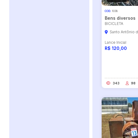
COD.
1038
Bens diversos
BICICLETA
Santo Antônio 
Lance Inicial
R$ 120,00
Habilite-se para efetu
343
98