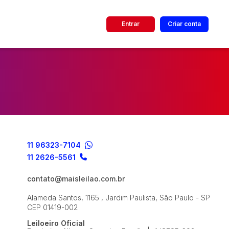
Entrar
Criar conta
dos
Cidade
 de valor
até
R$
11 96323-7104
Pesquisar
11 2626-5561
contato@maisleilao.com.br
Alameda Santos, 1165 , Jardim Paulista, São Paulo - SP
CEP 01419-002
Leiloeiro Oficial