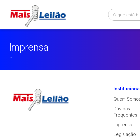
Busca por palavra-chave
Categoria
Imprensa
...
Bairro
Comitente
Instituciona
Quem Somo
Dúvidas
Frequentes
Imprensa
Legislação