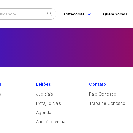
Categorias
Quem Somos
Imóveis
Home
Subcategoria
Esta
Apartamentos
Eventos
Casas
Lote
Fale Conosco
Ponto Comercial
Faixa
Rural
Terreno
Judiciais
Extrajudiciais
R$
Vaga de Garagem
Móveis
l
Leilões
Contato
Móveis
s
Judiciais
Fale Conosco
Veículos
Carros
Extrajudiciais
Trabalhe Conosco
Agenda
Auditório virtual