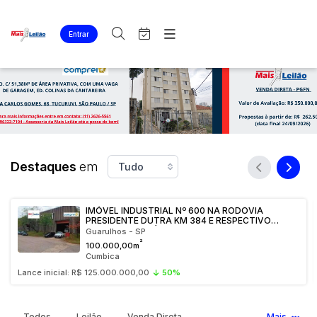
Entrar
Criar conta
Entrar
Site
Busca por palavra-chave
Agenda
Home
Quem Somos
Quem Somos
Categoria
Subcategoria
Eventos
Contato
Fale Conosco
Busca por categoria
Destaques
em
Estados
Cidade
Imóveis
Apartamentos
IMÓVEL INDUSTRIAL Nº 600 NA RODOVIA
PRESIDENTE DUTRA KM 384 E RESPECTIVO
Casas
Bairro
Comitente
TERRENO COM ÁREA DE 100.000,00M²,
Guarulhos - SP
CUMBICA, GUARULHOS/SP
²
Lote
100.000,00m
Cumbica
Ponto Comercial
Lance inicial: R$ 125.000.000,00
50%
Judiciais
Extrajudiciais
Rural
Faixa de valor
Terreno
R$
R$
até
Todos
Leilão
Venda Direta
Mais