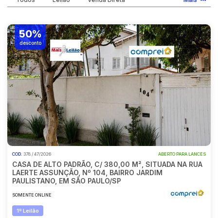
Vaga de Garagem
Móveis
Pesquisar
50%
Móveis
desconto
Veículos
Carros
COD.
378 / 47/2026
ABERTO PARA LANCES
CASA DE ALTO PADRÃO, C/ 380,00 M², SITUADA NA RUA
LAERTE ASSUNÇÃO, Nº 104, BAIRRO JARDIM
PAULISTANO, EM SÃO PAULO/SP
SOMENTE ONLINE
1º Leilão