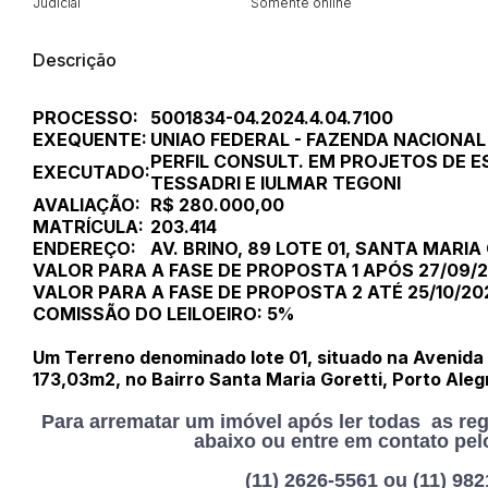
Judicial
Somente online
Descrição
PROCESSO:
5001834-04.2024.4.04.7100
EXEQUENTE:
UNIAO FEDERAL - FAZENDA NACIONAL
PERFIL CONSULT. EM PROJETOS DE 
EXECUTADO:
TESSADRI E IULMAR TEGONI
AVALIAÇÃO:
R$ 280.000,00
MATRÍCULA:
203.414
ENDEREÇO:
AV. BRINO, 89 LOTE 01, SANTA MARIA
VALOR PARA A FASE DE PROPOSTA 1 APÓS 27/09/2
VALOR PARA A FASE DE PROPOSTA 2 ATÉ 25/10/202
COMISSÃO DO LEILOEIRO: 5%
Um Terreno denominado lote 01, situado na Avenida B
173,03m2, no Bairro Santa Maria Goretti, Porto Aleg
Para arrematar um imóvel após ler todas as re
abaixo ou entre em contato pel
(11) 2626-5561 ou (11) 98