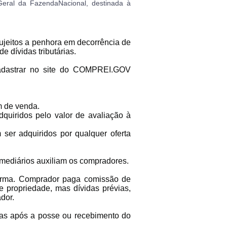
eral da FazendaNacional, destinada à
Clique aqui para fazer login
14/04/2025 18:43:11
TIAGOFELIPE
14/04/2025 18:43:11
TIAGOFELIPE
jeitos a penhora em decorrência de
14/04/2025 18:43:11
TIAGOFELIPE
o de dívidas tributárias.
adastrar no site do COMPREI.GOV
ov.br.
m de venda.
quiridos pelo valor de avaliação à
ser adquiridos por qualquer oferta
mediários auxiliam os compradores.
orma. Comprador paga comissão de
e propriedade, mas dívidas prévias,
rador.
ias após a posse ou recebimento do
ção.