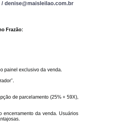
/
denise@maisleilao.com.br
no Frazão:
ar lances ou propostas
o no painel exclusivo da venda.
ha "acesso comprador".
opção de parcelamento (25% + 59X),
o encerramento da venda. Usuários
vantajosas.
Histórico de Propostas
(Art. 895,
Data
Usuário