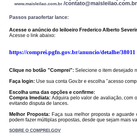
/
contato@maisleilao.com.br
www.maisleilao.com.br
Passos paraofertar lance:
Acesse o anúncio do leiloeiro Frederico Alberto Severi
Acesse o link abaixo:
https://comprei.pgfn.gov.br/anuncio/detalhe/38011
Habilite-se para efetu
Clique no botão "Comprei":
Selecione o item desejad
Faça login:
Use sua conta Gov.br e escol
Escolha uma das opções e confirme:
Compra Imediata:
Adquira pelo valor de avaliação, com 
evitando disputa de lances.
Melhor Proposta:
Faça sua melhor proposta e aguarde 
podem fazer múltiplas propostas, desde que sejam mais 
Envie sua Proposta
SOBRE O COMPREI.GOV