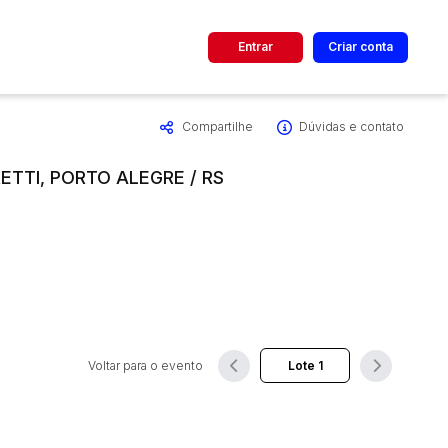
Entrar
Criar conta
Compartilhe
Dúvidas e contato
dos
Cidade
ETTI, PORTO ALEGRE / RS
 de valor
até
R$
Pesquisar
Voltar para o evento