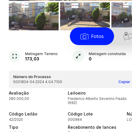
Fotos
Metragem Terreno
Metragem construída
173,03
0
Número do Processo
5001834-04.2024.4.04.7100
Copiar
Avaliação
Leiloeiro
280.000,00
Frederico Alberto Severino Frazão
(692)
Código Leilão
Código Lote
Nú
42/2025
000984
LO
Tipo
Recebimento de lances