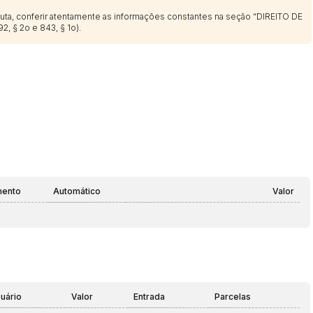
sputa, conferir atentamente as informações constantes na seção “DIREITO DE
2, § 2o e 843, § 1o).
mento
Automático
Valor
uário
Valor
Entrada
Parcelas