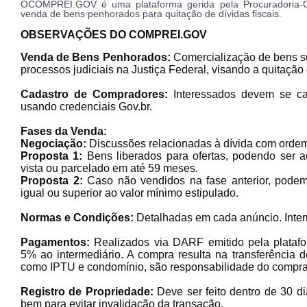
OCOMPREI.GOV é uma plataforma gerida pela Procuradoria-G
venda de bens penhorados para quitação de dívidas fiscais.
OBSERVAÇÕES DO COMPREI.GOV
Venda de Bens Penhorados:
Comercialização de bens su
processos judiciais na Justiça Federal, visando a quitaçã
Cadastro de Compradores:
Interessados devem se c
usando credenciais G
Fases da Venda:
Negociação:
Discussões relacionadas à dívida com orde
Proposta 1:
Bens liberados para ofertas, podendo ser ad
vista ou parcelado em até 59 meses.
Proposta 2:
Caso não vendidos na fase anterior, podem 
igual ou superior ao valor mínimo estipulado.
Normas e Condições:
Detalhadas em cada anúncio. Inter
Pagamentos:
Realizados via DARF emitido pela plataf
5% ao intermediário. A compra resulta na transferência d
como IPTU e condomínio, são responsabilidade do comp
Registro de Propriedade:
Deve ser feito dentro de 30 d
bem para evitar invalidação da transa