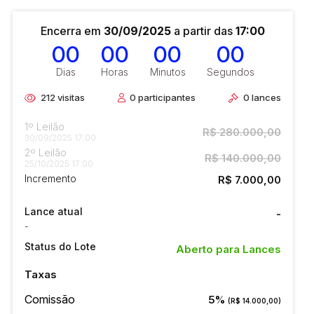
Encerra em
30/09/2025
a partir das
17:00
00
00
00
00
Dias
Horas
Minutos
Segundos
212
visitas
0
participantes
0
lances
1º Leilão
R$ 280.000,00
30/09/2025 17:00
2º Leilão
R$ 140.000,00
25/10/2025 17:00
Incremento
R$ 7.000,00
Lance atual
-
-
Status do Lote
Aberto para Lances
Taxas
Comissão
5%
(R$ 14.000,00)