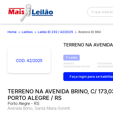
Home
Leilões
Leilão ID 232 / 42/2025
Anúncio ID 984
Busca por palavra-chave
Categoria
TERRENO NA AVENIDA 
Bairro
Comitente
1ª Leilão
COD. 42/2025
Abertura
Fechamento
30/09/2025 09:00
30/09/202
Faça login
para se habilita
TERRENO NA AVENIDA BRINO, C/ 173,
PORTO ALEGRE / RS
Porto Alegre - RS
Avenida Brino, Santa Maria Goretti