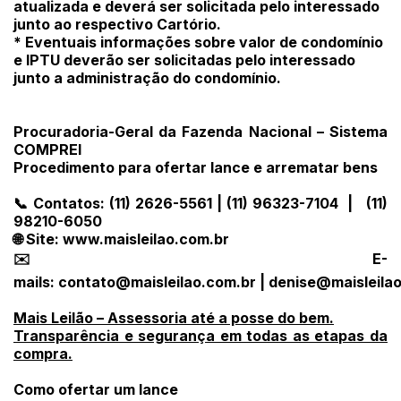
Histórico de Propostas
propostas
atualizada e deverá ser solicitada pelo interessado
Envie sua Proposta
junto ao respectivo Cartório.
(Art. 895, CPC)
* Eventuais informações sobre valor de condomínio
Data
Usuário
Valor
e IPTU deverão ser solicitadas pelo interessado
14/04/2025 18:43:11
TIAGOFELIPE
R$ 1,00
junto a administração do condomínio.
Clique aqui para fazer login
14/04/2025 18:43:11
TIAGOFELIPE
R$ 1,00
14/04/2025 18:43:11
TIAGOFELIPE
R$ 1,00
Procuradoria-Geral da Fazenda Nacional – Sistema
COMPREI
Procedimento para ofertar lance e arrematar bens
📞 Contatos: (11) 2626-5561 | (11) 96323-7104 | (11)
98210-6050
🌐 Site: www.maisleilao.com.br
✉️ E-
mails:
contato@maisleilao.com.br
|
denise@maisleila
Mais Leilão – Assessoria até a posse do bem.
Transparência e segurança em todas as etapas da
compra.
Como ofertar um lance