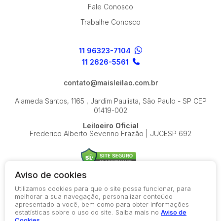
Fale Conosco
Trabalhe Conosco
11 96323-7104
11 2626-5561
contato@maisleilao.com.br
Alameda Santos, 1165 , Jardim Paulista, São Paulo - SP
CEP
01419-002
Leiloeiro Oficial
Frederico Alberto Severino Frazão | JUCESP 692
Aviso de cookies
Utilizamos cookies para que o site possa funcionar, para
© 2026-present - Todos os direitos reservados
melhorar a sua navegação, personalizar conteúdo
apresentado a você, bem como para obter informações
Política de Privacidade
estatísticas sobre o uso do site. Saiba mais no
Aviso de
Aviso de Cookies
Cookies