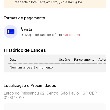
respectivo lote (CPC, art. 892, § 2o e 843, § 1o).
Formas de pagamento
À vista
Utilização de carta de crédito
não é permitido
.
Histórico de Lances
Data
Usuário
Parcelamento
Automá
Nenhum lance até o momento
Localização e Proximidades
Largo do Paissandu 62, Centro, São Paulo - SP. CEP
01.034-010