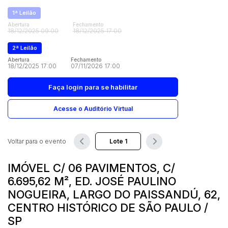
Vaga de Garagem
1ª Leilão
Móveis
Abertura
Fechamento
Pesquisar
18/12/2025 09:00
18/12/2025 17:00
Móveis
2ª Leilão
Veículos
Abertura
Carros
Fechamento
18/12/2025 17:00
07/11/2026 17:00
Faça login
para se habilitar
Acesse o Auditório Virtual
Voltar para o evento
IMÓVEL C/ 06 PAVIMENTOS, C/
6.695,62 M², ED. JOSÉ PAULINO
NOGUEIRA, LARGO DO PAISSANDÚ, 62,
CENTRO HISTÓRICO DE SÃO PAULO /
SP