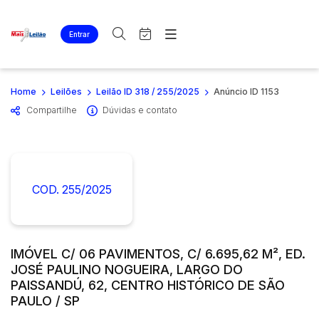
Entrar
Criar conta
Entrar
Site
Busca por palavra-chave
Home
Leilões
Leilão ID 318 / 255/2025
Anúncio ID 1153
Agenda
Home
Compartilhe
Dúvidas e contato
Quem Somos
Quem Somos
Categoria
Subcategoria
Eventos
Contato
Fale Conosco
Busca por categoria
Estados
Cidade
COD. 255/2025
Imóveis
Apartamentos
Casas
Bairro
Comitente
Lote
IMÓVEL C/ 06 PAVIMENTOS, C/ 6.695,62 M², ED.
JOSÉ PAULINO NOGUEIRA, LARGO DO
Ponto Comercial
Judiciais
Extrajudiciais
PAISSANDÚ, 62, CENTRO HISTÓRICO DE SÃO
Rural
Faixa de valor
PAULO / SP
Terreno
R$
R$
até