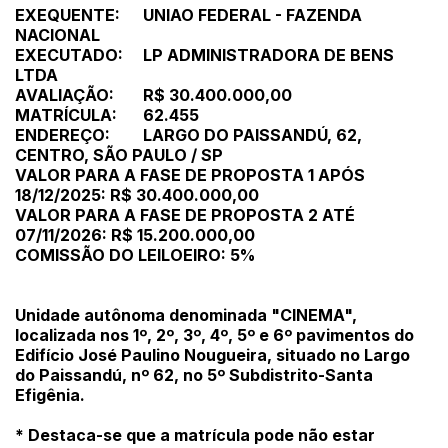
EXEQUENTE:
UNIAO FEDERAL - FAZENDA
NACIONAL
EXECUTADO:
LP ADMINISTRADORA DE BENS
LTDA
AVALIAÇÃO:
R$ 30.400.000,00
MATRÍCULA:
62.455
ENDEREÇO:
LARGO DO PAISSANDÚ, 62,
CENTRO, SÃO PAULO / SP
VALOR PARA A FASE DE PROPOSTA 1 APÓS
18/12/2025: R$ 30.400.000,00
VALOR PARA A FASE DE PROPOSTA 2 ATÉ
07/11/2026: R$ 15.200.000,00
COMISSÃO DO LEILOEIRO: 5%
Unidade autônoma denominada "CINEMA",
localizada nos 1º, 2º, 3º, 4º, 5º e 6º pavimentos do
Edifício José Paulino Nougueira, situado no Largo
do Paissandú, nº 62, no 5º Subdistrito-Santa
Efigênia.
* Destaca-se que a matrícula pode não estar
Habilite-se para efetuar lances ou